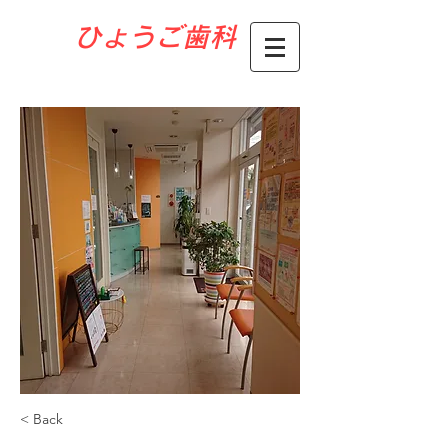
​ひょうご歯科
< Back