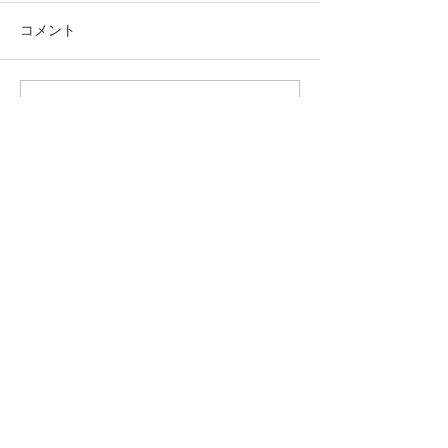
コメント
人手不足
映画「Michael/マイケル」
コメントを追加…
hyogooe@outlook.jp
086-255-8021